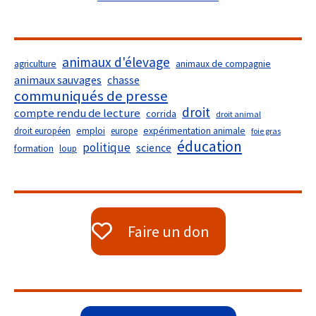
animaux d'élevage
agriculture
animaux de compagnie
animaux sauvages
chasse
communiqués de presse
droit
compte rendu de lecture
corrida
droit animal
droit européen
emploi
europe
expérimentation animale
foie gras
éducation
politique
science
formation
loup
Faire un don