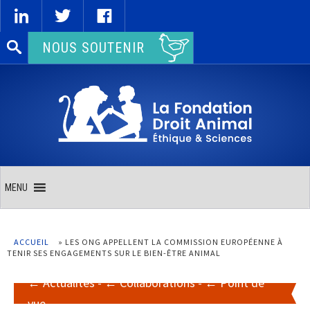
Rechercher :
NOUS SOUTENIR
MENU
ACCUEIL
»
LES ONG APPELLENT LA COMMISSION EUROPÉENNE À
TENIR SES ENGAGEMENTS SUR LE BIEN-ÊTRE ANIMAL
Actualités
-
Collaborations
-
Point de
vue