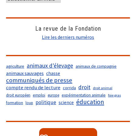
La revue de la Fondation
Lire les derniers numéros
animaux d'élevage
agriculture
animaux de compagnie
animaux sauvages
chasse
communiqués de presse
droit
compte rendu de lecture
corrida
droit animal
droit européen
emploi
europe
expérimentation animale
foie gras
éducation
politique
science
formation
loup