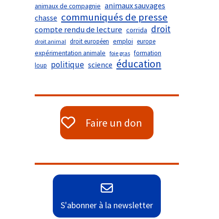
animaux sauvages
animaux de compagnie
communiqués de presse
chasse
droit
compte rendu de lecture
corrida
droit européen
emploi
europe
droit animal
expérimentation animale
formation
foie gras
éducation
politique
science
loup
Faire un don
S'abonner à la newsletter