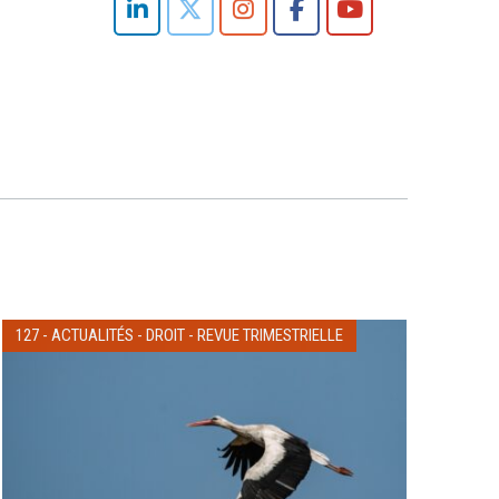
127
-
ACTUALITÉS
-
DROIT
-
REVUE TRIMESTRIELLE