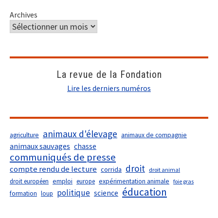
Archives
La revue de la Fondation
Lire les derniers numéros
animaux d'élevage
agriculture
animaux de compagnie
animaux sauvages
chasse
communiqués de presse
droit
compte rendu de lecture
corrida
droit animal
droit européen
emploi
europe
expérimentation animale
foie gras
éducation
politique
science
formation
loup