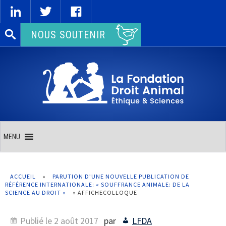
Rechercher :
NOUS SOUTENIR
MENU
ACCUEIL
»
PARUTION D’UNE NOUVELLE PUBLICATION DE
RÉFÉRENCE INTERNATIONALE: « SOUFFRANCE ANIMALE: DE LA
SCIENCE AU DROIT »
»
AFFICHECOLLOQUE
Publié le
2 août 2017
par
LFDA