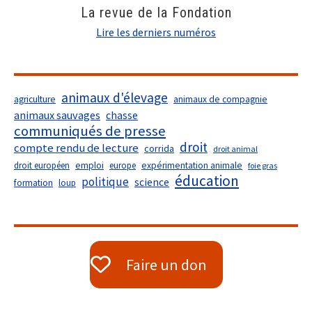
La revue de la Fondation
Lire les derniers numéros
animaux d'élevage
agriculture
animaux de compagnie
animaux sauvages
chasse
communiqués de presse
droit
compte rendu de lecture
corrida
droit animal
droit européen
emploi
europe
expérimentation animale
foie gras
éducation
politique
science
formation
loup
Faire un don