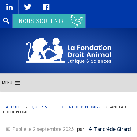
Rechercher :
NOUS SOUTENIR
MENU
ACCUEIL
»
QUE RESTE-T-IL DE LA LOI DUPLOMB ?
»
BANDEAU
LOI DUPLOMB
Publié le
2 septembre 2025
par
Tancrède Girard