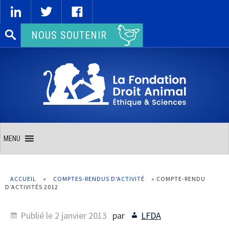
Rechercher :
NOUS SOUTENIR
MENU
ACCUEIL
»
COMPTES-RENDUS D'ACTIVITÉ
»
COMPTE-RENDU
D’ACTIVITÉS 2012
Publié le
2 janvier 2013
par
LFDA