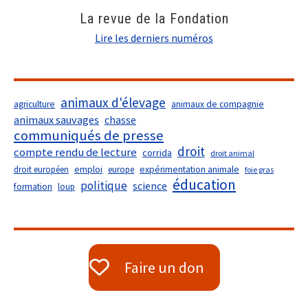
La revue de la Fondation
Lire les derniers numéros
animaux d'élevage
agriculture
animaux de compagnie
animaux sauvages
chasse
communiqués de presse
droit
compte rendu de lecture
corrida
droit animal
droit européen
emploi
europe
expérimentation animale
foie gras
éducation
politique
science
formation
loup
Faire un don