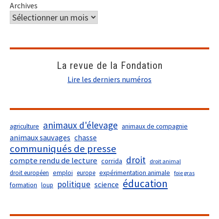
Archives
La revue de la Fondation
Lire les derniers numéros
animaux d'élevage
agriculture
animaux de compagnie
animaux sauvages
chasse
communiqués de presse
droit
compte rendu de lecture
corrida
droit animal
droit européen
emploi
europe
expérimentation animale
foie gras
éducation
politique
science
formation
loup