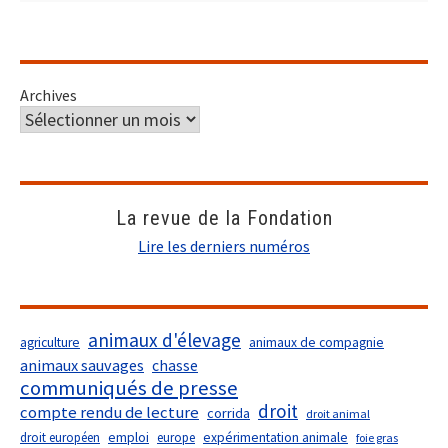
Archives
La revue de la Fondation
Lire les derniers numéros
animaux d'élevage
agriculture
animaux de compagnie
animaux sauvages
chasse
communiqués de presse
droit
compte rendu de lecture
corrida
droit animal
droit européen
emploi
europe
expérimentation animale
foie gras