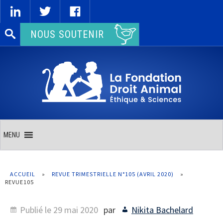
Rechercher :
NOUS SOUTENIR
MENU
ACCUEIL
»
REVUE TRIMESTRIELLE N°105 (AVRIL 2020)
»
REVUE105
Publié le
29 mai 2020
par
Nikita Bachelard