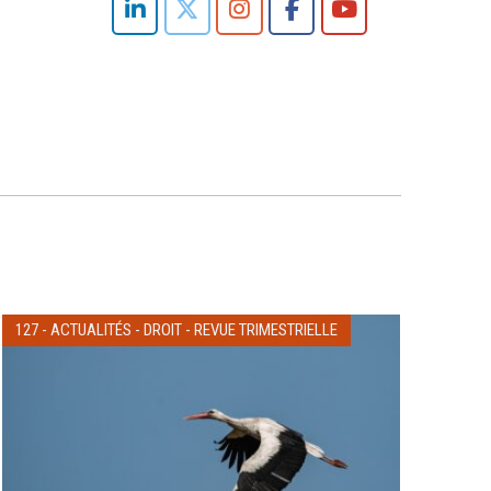
127
-
ACTUALITÉS
-
DROIT
-
REVUE TRIMESTRIELLE