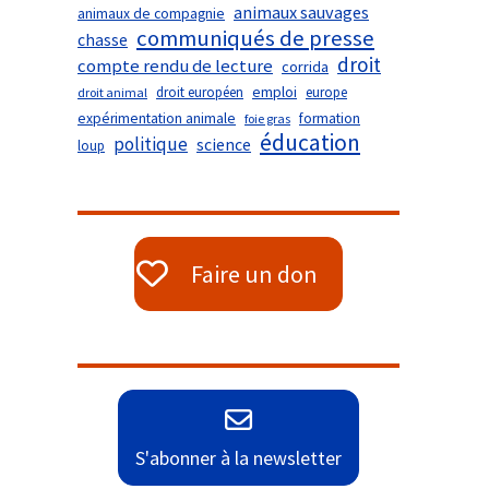
animaux sauvages
animaux de compagnie
communiqués de presse
chasse
droit
compte rendu de lecture
corrida
droit européen
emploi
europe
droit animal
expérimentation animale
formation
foie gras
éducation
politique
science
loup
Faire un don
S'abonner à la newsletter