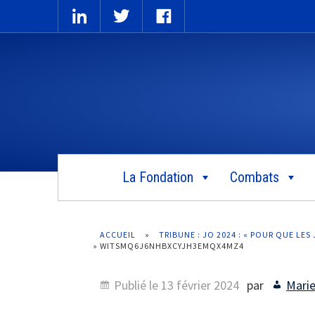
La Fondation
Combats
ACCUEIL
»
TRIBUNE : JO 2024 : « POUR QUE LE
»
WITSMQ6J6NHBXCYJH3EMQX4MZ4
Publié le
13 février 2024
par
Marie