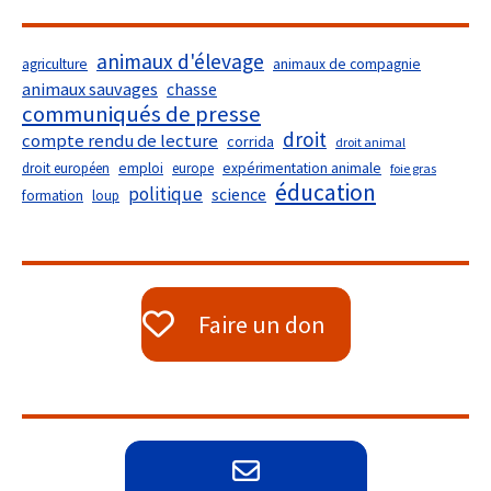
animaux d'élevage
agriculture
animaux de compagnie
animaux sauvages
chasse
communiqués de presse
droit
compte rendu de lecture
corrida
droit animal
droit européen
emploi
europe
expérimentation animale
foie gras
éducation
politique
science
formation
loup
Faire un don