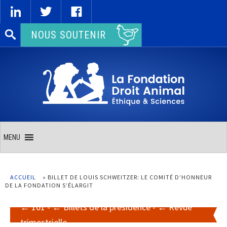
Rechercher :
NOUS SOUTENIR
MENU
ACCUEIL
»
BILLET DE LOUIS SCHWEITZER: LE COMITÉ D’HONNEUR
DE LA FONDATION S’ÉLARGIT
101
-
Billets de la présidence
-
Revue
trimestrielle