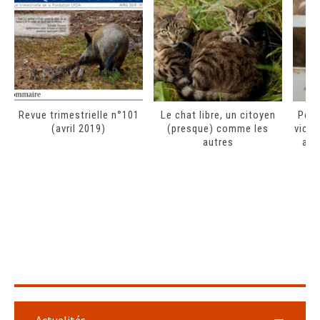
Revue trimestrielle n°101
Le chat libre, un citoyen
Pêch
(avril 2019)
(presque) comme les
victo
autres
au 
Actualités