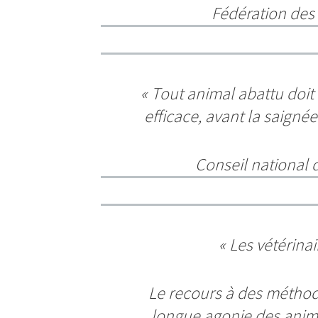
Fédération des 
«
Tout animal abattu doit
efficace, avant la saignée
Conseil national d
«
Les vétérina
Le recours à des méthod
longue agonie des anima