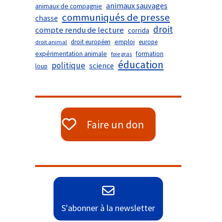
animaux sauvages
animaux de compagnie
communiqués de presse
chasse
droit
compte rendu de lecture
corrida
droit européen
emploi
europe
droit animal
expérimentation animale
formation
foie gras
éducation
politique
science
loup
Faire un don
S'abonner à la newsletter