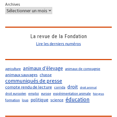
Archives
La revue de la Fondation
Lire les derniers numéros
animaux d'élevage
agriculture
animaux de compagnie
animaux sauvages
chasse
communiqués de presse
droit
compte rendu de lecture
corrida
droit animal
droit européen
emploi
europe
expérimentation animale
foie gras
éducation
politique
science
formation
loup