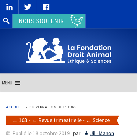
Rechercher :
NOUS SOUTENIR
MENU
ACCUEIL
»
L’HIVERNATION DE L’OURS
103
-
Revue trimestrielle
-
Science
Publié le
18 octobre 2019
par
Jill-Manon