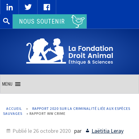
Rechercher :
NOUS SOUTENIR
MENU
ACCUEIL
»
RAPPORT 2020 SUR LA CRIMINALITÉ LIÉE AUX ESPÈCES
SAUVAGES
»
RAPPORT WW CRIME
Publié le
26 octobre 2020
par
Laëtitia Leray