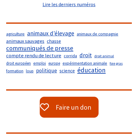
Lire les derniers numéros
animaux d'élevage
agriculture
animaux de compagnie
animaux sauvages
chasse
communiqués de presse
droit
compte rendu de lecture
corrida
droit animal
droit européen
emploi
europe
expérimentation animale
foie gras
éducation
politique
science
formation
loup
Faire un don