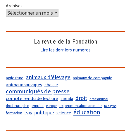
Archives
La revue de la Fondation
Lire les derniers numéros
animaux d'élevage
agriculture
animaux de compagnie
animaux sauvages
chasse
communiqués de presse
droit
compte rendu de lecture
corrida
droit animal
droit européen
emploi
europe
expérimentation animale
foie gras
éducation
politique
science
formation
loup