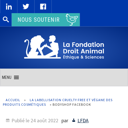
Rechercher :
NOUS SOUTENIR
MENU
ACCUEIL
»
LA LABELLISATION CRUELTY FREE ET VÉGANE DES
PRODUITS COSMÉTIQUES
»
BODYSHOP FACEBOOK
Publié le
24 août 2022
par
LFDA