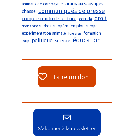
animaux sauvages
animaux de compagnie
communiqués de presse
chasse
droit
compte rendu de lecture
corrida
droit européen
emploi
europe
droit animal
expérimentation animale
formation
foie gras
éducation
politique
science
loup
Faire un don
S'abonner à la newsletter