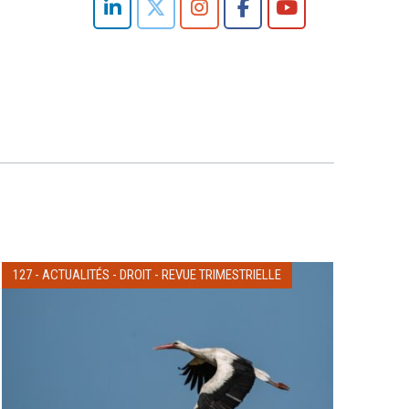
127
-
ACTUALITÉS
-
DROIT
-
REVUE TRIMESTRIELLE