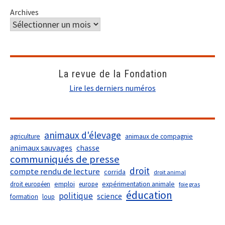
Archives
La revue de la Fondation
Lire les derniers numéros
animaux d'élevage
agriculture
animaux de compagnie
animaux sauvages
chasse
communiqués de presse
droit
compte rendu de lecture
corrida
droit animal
droit européen
emploi
europe
expérimentation animale
foie gras
éducation
politique
science
formation
loup