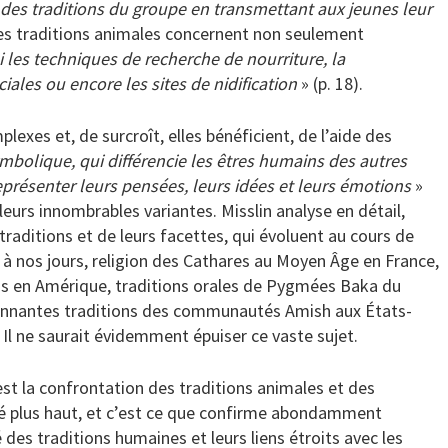
 des traditions du groupe en transmettant aux jeunes leur
 les traditions animales concernent non seulement
i les techniques de recherche de nourriture, la
les ou encore les sites de nidification
» (p. 18).
exes et, de surcroît, elles bénéficient, de l’aide des
mbolique, qui différencie les êtres humains des autres
résenter leurs pensées, leurs idées et leurs émotions
»
s leurs innombrables variantes. Misslin analyse en détail,
aditions et de leurs facettes, qui évoluent au cours de
té à nos jours, religion des Cathares au Moyen Âge en France,
as en Amérique, traditions orales de Pygmées Baka du
onnantes traditions des communautés Amish aux États-
 Il ne saurait évidemment épuiser ce vaste sujet.
’est la confrontation des traditions animales et des
é plus haut, et c’est ce que confirme abondamment
 des traditions humaines et leurs liens étroits avec les