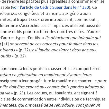
ée de rendre les patates plus agréables à consommer en les
sable (
voir l’article de Cédric Sueur dans le n° 120
). Ce
é par ses congénères et transmis aux générations
rmites, attrapent ceux-ci en introduisant, comme outil,
e le termite s’accroche. Les chimpanzés utilisent aussi de
comme outils pour fracturer des noix très dures. D’autres
’autres types d’outils. «
Ils détachent une brindille qui
t
[et]
se servent de ces crochets pour fouiller dans les
t friands
» (p. 22). «
Il faudra quasiment deux ans aux
outils
» (p. 22).
pprennent à leurs petits à chasser et à se comporter en
ration en génération en maintenant vivantes leurs
nseignent à leur progéniture la manière de chanter :
« pour
âle doit être exposé aux chants émis par des adultes de
sa vie
» (p. 23). Les orques, ou épaulards, enseignent à
ociales de communication entre individus ou de techniques
imentées, qui ont cessé de se reproduire, vont jouer un