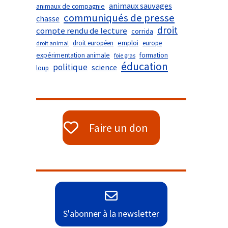
animaux sauvages
animaux de compagnie
communiqués de presse
chasse
droit
compte rendu de lecture
corrida
droit européen
emploi
europe
droit animal
expérimentation animale
formation
foie gras
éducation
politique
science
loup
Faire un don
S'abonner à la newsletter