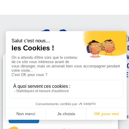
AMÉ
CON
ANI
Gérer le consentement
PRO
SCIE
Sur ce site, nous utilisons des cookies pour mesurer notre
audience et vous adresser des informations sur la LFDA lorsque
vous y consentez. Vous pouvez sélectionner ceux que vous
autorisez à accéder à vos informations de navigation.
© La Fondat
Accepter
Refuser
Voir les préférences