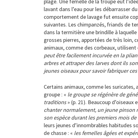
plage. Une femelle de la troupe eut l’id
lavant dans l’eau pour les débarrasser du 
comportement de lavage fut ensuite copi
suivantes. Les chimpanzés, friands de te
dans la termitière une brindille à laquell
grosses pierres, apportées de très loin, 
animaux, comme des corbeaux, utilisent d
peut être facilement incurvée en la plian
arbres et attraper des larves dont ils son
jeunes oiseaux pour savoir fabriquer ces 
Certains animaux, comme les suricates, a
groupe : «
le groupe se régénère de géné
traditions
» (p. 21). Beaucoup d’oiseaux e
chanter normalement, un jeune pinson m
son espèce durant les premiers mois de 
leurs jeunes d’innombrables habitudes s
de chasse : «
les femelles âgées et expér