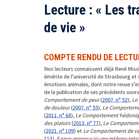
Lecture : « Les 
de vie »
COMPTE RENDU DE LECTU
Nos lecteurs connaissent déjà René Missl
émérite de l’université de Strasbourg et 
émotions animales, dont notre revue s’est
de la publication de ses précédents ouvr
Comportement de peur
(
2007, n° 52
),
Le
de douleur
(
2007, n° 55
),
Le Comporteme
(
2011, n° 68
),
Le Comportement hédoniqu
des plaisirs
(
2013, n° 77
),
Le Comporteme
(
2021, n° 109
) et
Le Comportement de ce
113
). Il nous propose ici une intéressante