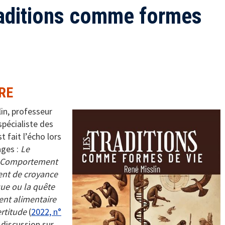
traditions comme formes
RE
in, professeur
spécialiste des
 fait l’écho lors
ages :
Le
 Comportement
nt de croyance
e ou la quête
nt alimentaire
rtitude
(
2022, n°
 discussion sur