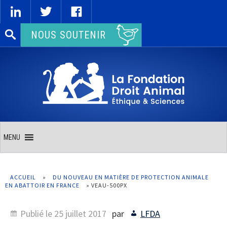
Rechercher :
NOUS SOUTENIR
MENU
ACCUEIL
»
DU NOUVEAU EN MATIÈRE DE PROTECTION ANIMALE
EN ABATTOIR EN FRANCE
»
VEAU-500PX
Publié le
25 juillet 2017
par
LFDA