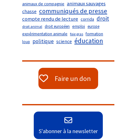
animaux sauvages
animaux de compagnie
communiqués de presse
chasse
droit
compte rendu de lecture
corrida
droit européen
emploi
europe
droit animal
expérimentation animale
formation
foie gras
éducation
politique
science
loup
Faire un don
S'abonner à la newsletter