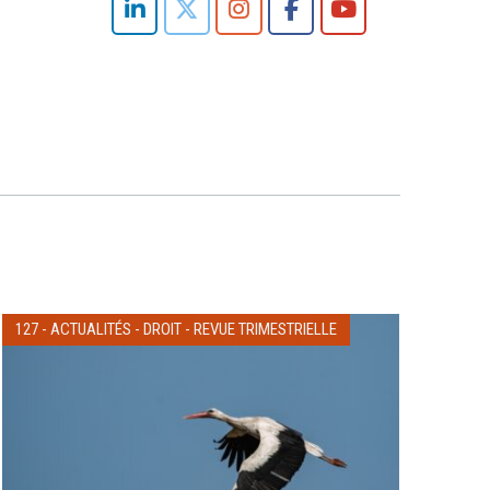
127
-
ACTUALITÉS
-
DROIT
-
REVUE TRIMESTRIELLE