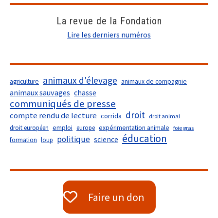
La revue de la Fondation
Lire les derniers numéros
animaux d'élevage
agriculture
animaux de compagnie
animaux sauvages
chasse
communiqués de presse
droit
compte rendu de lecture
corrida
droit animal
droit européen
emploi
europe
expérimentation animale
foie gras
éducation
politique
science
formation
loup
Faire un don