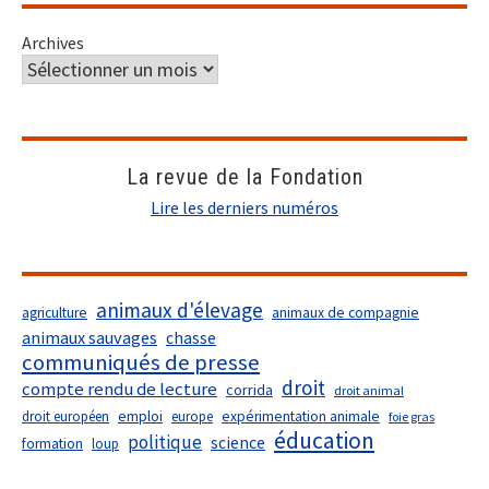
Archives
La revue de la Fondation
Lire les derniers numéros
animaux d'élevage
agriculture
animaux de compagnie
animaux sauvages
chasse
communiqués de presse
droit
compte rendu de lecture
corrida
droit animal
droit européen
emploi
europe
expérimentation animale
foie gras
éducation
politique
science
formation
loup