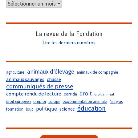
La revue de la Fondation
Lire les derniers numéros
animaux d'élevage
agriculture
animaux de compagnie
animaux sauvages
chasse
communiqués de presse
droit
compte rendu de lecture
corrida
droit animal
droit européen
emploi
europe
expérimentation animale
foie gras
éducation
politique
science
formation
loup