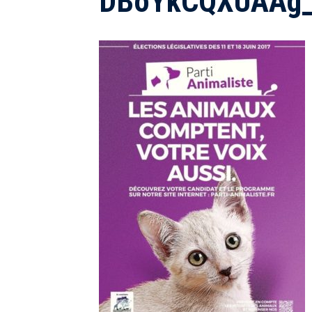
DBoYkCQXUAAg