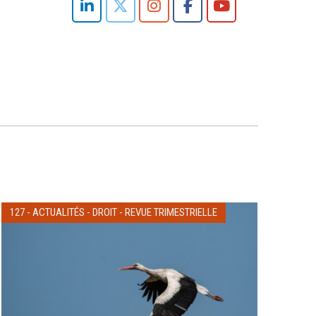
127
-
ACTUALITÉS
-
DROIT
-
REVUE TRIMESTRIELLE