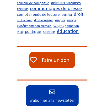
animaux sauvages
animaux de compagnie
communiqués de presse
chasse
droit
compte rendu de lecture
corrida
droit européen
emploi
europe
droit animal
expérimentation animale
formation
foie gras
éducation
politique
science
loup
Faire un don
S'abonner à la newsletter