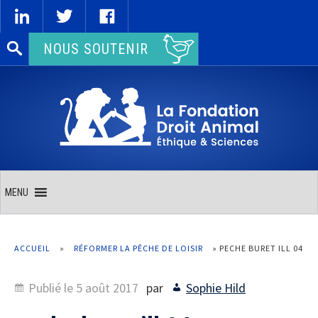
Rechercher :
NOUS SOUTENIR
MENU
ACCUEIL
»
RÉFORMER LA PÊCHE DE LOISIR
»
PECHE BURET ILL 04
Publié le
5 août 2017
par
Sophie Hild