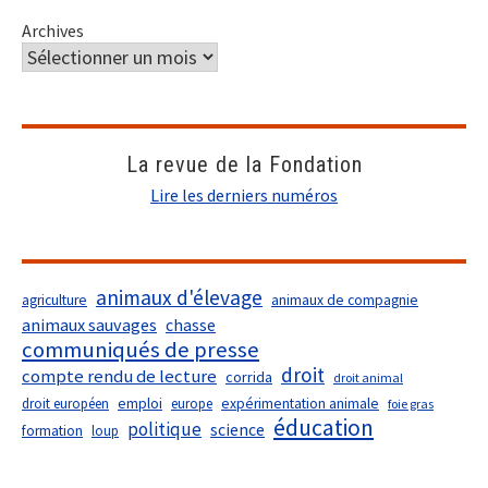
Archives
La revue de la Fondation
Lire les derniers numéros
animaux d'élevage
agriculture
animaux de compagnie
animaux sauvages
chasse
communiqués de presse
droit
compte rendu de lecture
corrida
droit animal
droit européen
emploi
europe
expérimentation animale
foie gras
éducation
politique
science
formation
loup