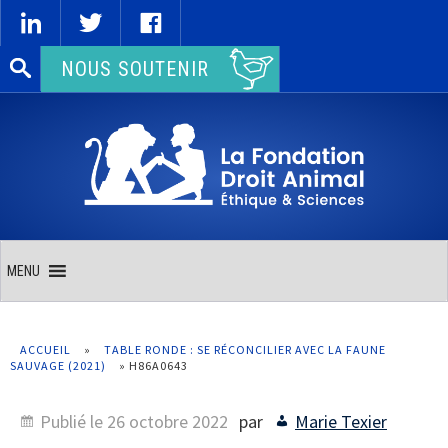
Rechercher :
NOUS SOUTENIR
MENU
ACCUEIL
»
TABLE RONDE : SE RÉCONCILIER AVEC LA FAUNE
SAUVAGE (2021)
»
H86A0643
Publié le
26 octobre 2022
par
Marie Texier