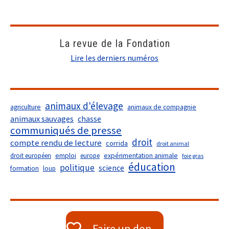
La revue de la Fondation
Lire les derniers numéros
animaux d'élevage
agriculture
animaux de compagnie
animaux sauvages
chasse
communiqués de presse
droit
compte rendu de lecture
corrida
droit animal
droit européen
emploi
europe
expérimentation animale
foie gras
éducation
politique
science
formation
loup
Faire un don