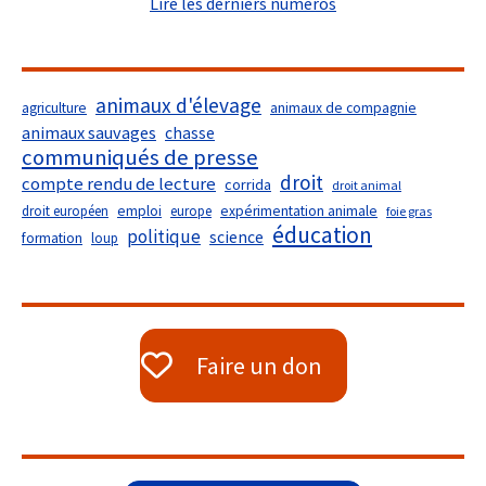
Lire les derniers numéros
animaux d'élevage
agriculture
animaux de compagnie
animaux sauvages
chasse
communiqués de presse
droit
compte rendu de lecture
corrida
droit animal
droit européen
emploi
europe
expérimentation animale
foie gras
éducation
politique
science
formation
loup
Faire un don