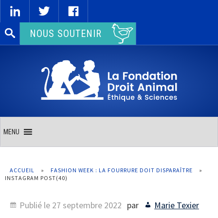
Rechercher :
NOUS SOUTENIR
MENU
ACCUEIL
»
FASHION WEEK : LA FOURRURE DOIT DISPARAÎTRE
»
INSTAGRAM POST(40)
Publié le
27 septembre 2022
par
Marie Texier