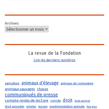
Archives
La revue de la Fondation
Lire les derniers numéros
animaux d'élevage
agriculture
animaux de compagnie
animaux sauvages
chasse
communiqués de presse
droit
compte rendu de lecture
corrida
droit animal
droit européen
emploi
europe
expérimentation animale
foie gras