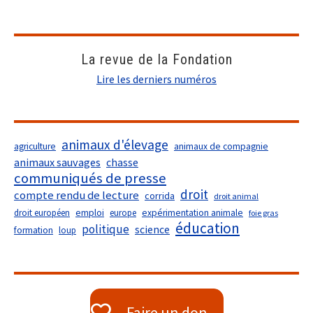
La revue de la Fondation
Lire les derniers numéros
animaux d'élevage
agriculture
animaux de compagnie
animaux sauvages
chasse
communiqués de presse
droit
compte rendu de lecture
corrida
droit animal
droit européen
emploi
europe
expérimentation animale
foie gras
éducation
politique
science
formation
loup
Faire un don