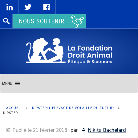
Rechercher :
NOUS SOUTENIR
MENU
ACCUEIL
»
KIPSTER: L’ÉLEVAGE DE VOLAILLE DU FUTUR?
»
KIPSTER
Publié le
21 février 2018
par
Nikita Bachelard