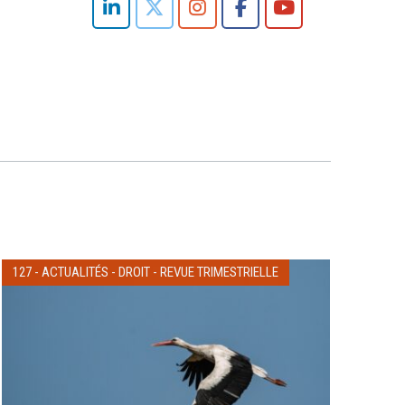
127
-
ACTUALITÉS
-
DROIT
-
REVUE TRIMESTRIELLE