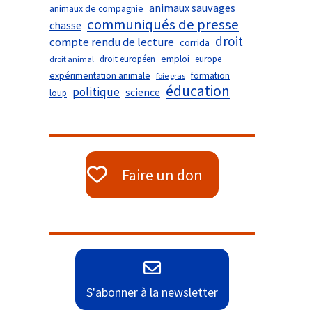
animaux sauvages
animaux de compagnie
communiqués de presse
chasse
droit
compte rendu de lecture
corrida
droit européen
emploi
europe
droit animal
expérimentation animale
formation
foie gras
éducation
politique
science
loup
Faire un don
S'abonner à la newsletter