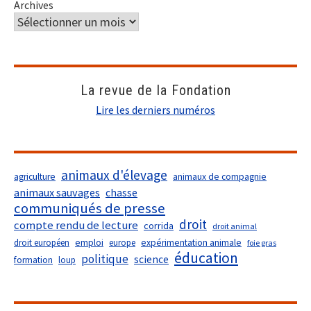
Archives
La revue de la Fondation
Lire les derniers numéros
animaux d'élevage
agriculture
animaux de compagnie
animaux sauvages
chasse
communiqués de presse
droit
compte rendu de lecture
corrida
droit animal
droit européen
emploi
europe
expérimentation animale
foie gras
éducation
politique
science
formation
loup