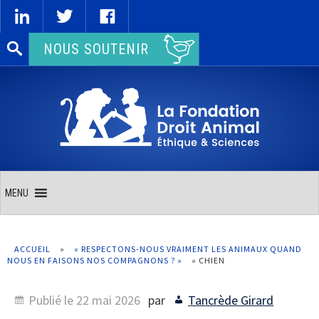
Rechercher :
NOUS SOUTENIR
MENU
ACCUEIL
»
« RESPECTONS-NOUS VRAIMENT LES ANIMAUX QUAND
NOUS EN FAISONS NOS COMPAGNONS ? »
»
CHIEN
Publié le
22 mai 2026
par
Tancrède Girard