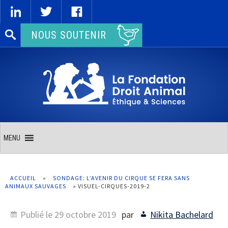
Rechercher :
NOUS SOUTENIR
MENU
ACCUEIL
»
SONDAGE: L’AVENIR DU CIRQUE SE FERA SANS
ANIMAUX SAUVAGES
»
VISUEL-CIRQUES-2019-2
Publié le
29 octobre 2019
par
Nikita Bachelard