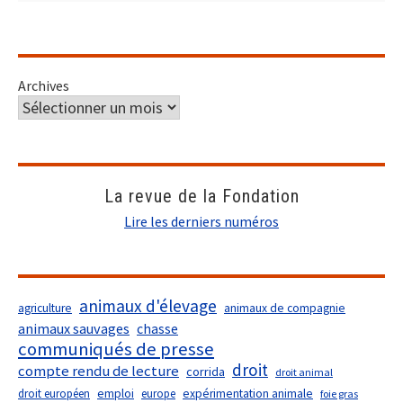
Archives
La revue de la Fondation
Lire les derniers numéros
animaux d'élevage
agriculture
animaux de compagnie
animaux sauvages
chasse
communiqués de presse
droit
compte rendu de lecture
corrida
droit animal
droit européen
emploi
europe
expérimentation animale
foie gras