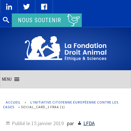
Rechercher :
NOUS SOUTENIR
MENU
ACCUEIL
»
L’INITIATIVE CITOYENNE EUROPÉENNE CONTRE LES
CAGES
»
SOCIAL_CARD_1 FRAA (1)
Publié le
15 janvier 2019
par
LFDA