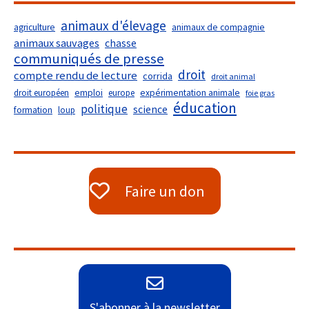
animaux d'élevage
agriculture
animaux de compagnie
animaux sauvages
chasse
communiqués de presse
droit
compte rendu de lecture
corrida
droit animal
droit européen
emploi
europe
expérimentation animale
foie gras
éducation
politique
science
formation
loup
Faire un don
S'abonner à la newsletter