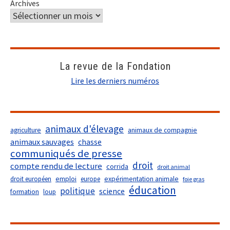
Archives
La revue de la Fondation
Lire les derniers numéros
animaux d'élevage
agriculture
animaux de compagnie
animaux sauvages
chasse
communiqués de presse
droit
compte rendu de lecture
corrida
droit animal
droit européen
emploi
europe
expérimentation animale
foie gras
éducation
politique
science
formation
loup