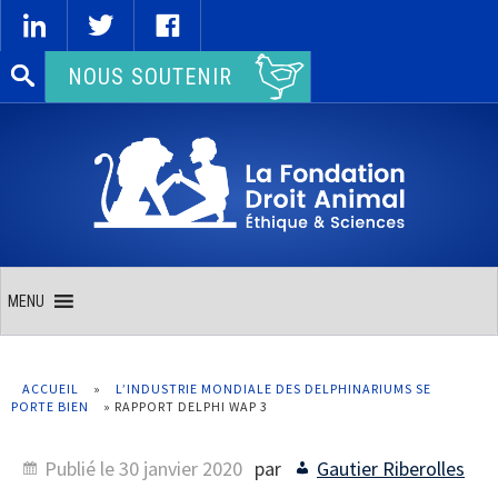
Rechercher :
NOUS SOUTENIR
MENU
ACCUEIL
»
L’INDUSTRIE MONDIALE DES DELPHINARIUMS SE
PORTE BIEN
»
RAPPORT DELPHI WAP 3
Publié le
30 janvier 2020
par
Gautier Riberolles