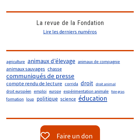
La revue de la Fondation
Lire les derniers numéros
animaux d'élevage
agriculture
animaux de compagnie
animaux sauvages
chasse
communiqués de presse
droit
compte rendu de lecture
corrida
droit animal
droit européen
emploi
europe
expérimentation animale
foie gras
éducation
politique
science
formation
loup
Faire un don