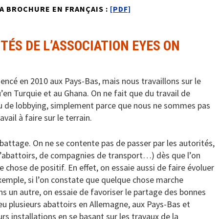
LA BROCHURE EN FRANÇAIS :
[PDF]
TÉS DE L’ASSOCIATION EYES ON
ncé en 2010 aux Pays-Bas, mais nous travaillons sur le
u’en Turquie et au Ghana. On ne fait que du travail de
ou de lobbying, simplement parce que nous ne sommes pas
ail à faire sur le terrain.
’abattage. On ne se contente pas de passer par les autorités,
(d’abattoirs, de compagnies de transport…) dès que l’on
chose de positif. En effet, on essaie aussi de faire évoluer
exemple, si l’on constate que quelque chose marche
s un autre, on essaie de favoriser le partage des bonnes
eu plusieurs abattoirs en Allemagne, aux Pays-Bas et
rs installations en se basant sur les travaux de la