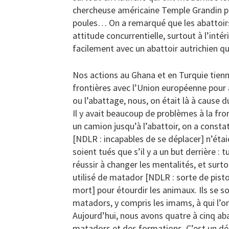
chercheuse américaine Temple Grandin pou
poules… On a remarqué que les abattoirs
attitude concurrentielle, surtout à l’inté
facilement avec un abattoir autrichien qu
Nos actions au Ghana et en Turquie tienn
frontières avec l’Union européenne pour 
ou l’abattage, nous, on était là à cause d
Il y avait beaucoup de problèmes à la fr
un camion jusqu’à l’abattoir, on a consta
[NDLR : incapables de se déplacer] n’éta
soient tués que s’il y a un but derrière :
réussir à changer les mentalités, et surtou
utilisé de matador [NDLR : sorte de pistol
mort] pour étourdir les animaux. Ils se s
matadors, y compris les imams, à qui l’on
Aujourd’hui, nous avons quatre à cinq ab
matadors et des formations. C’est un dé