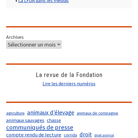
•
La LFDA dans les médias
Archives
La revue de la Fondation
Lire les derniers numéros
animaux d'élevage
agriculture
animaux de compagnie
animaux sauvages
chasse
communiqués de presse
droit
compte rendu de lecture
corrida
droit animal