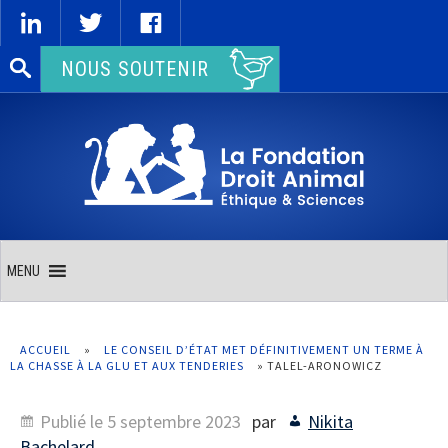
Rechercher :
NOUS SOUTENIR
MENU
ACCUEIL
»
LE CONSEIL D’ÉTAT MET DÉFINITIVEMENT UN TERME À
LA CHASSE À LA GLU ET AUX TENDERIES
»
TALEL-ARONOWICZ
Publié le
5 septembre 2023
par
Nikita
Bachelard