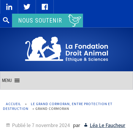
Rechercher :
NOUS SOUTENIR
MENU
ACCUEIL
»
LE GRAND CORMORAN, ENTRE PROTECTION ET
DESTRUCTION
»
GRAND CORMORAN
Publié le
7 novembre 2024
par
Léa Le Faucheur