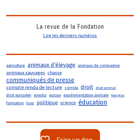
La revue de la Fondation
Lire les derniers numéros
animaux d'élevage
agriculture
animaux de compagnie
animaux sauvages
chasse
communiqués de presse
droit
compte rendu de lecture
corrida
droit animal
droit européen
emploi
europe
expérimentation animale
foie gras
éducation
politique
science
formation
loup
Faire un don