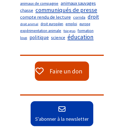
animaux sauvages
animaux de compagnie
communiqués de presse
chasse
droit
compte rendu de lecture
corrida
droit européen
emploi
europe
droit animal
expérimentation animale
formation
foie gras
éducation
politique
science
loup
Faire un don
S'abonner à la newsletter