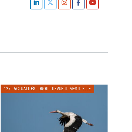
127
-
ACTUALITÉS
-
DROIT
-
REVUE TRIMESTRIELLE