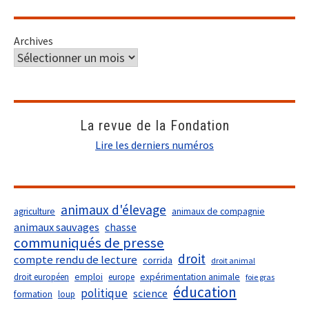
Archives
La revue de la Fondation
Lire les derniers numéros
animaux d'élevage
agriculture
animaux de compagnie
animaux sauvages
chasse
communiqués de presse
droit
compte rendu de lecture
corrida
droit animal
droit européen
emploi
europe
expérimentation animale
foie gras
éducation
politique
science
formation
loup