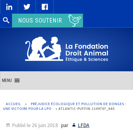
Rechercher :
NOUS SOUTENIR
MENU
ACCUEIL
»
PRÉJUDICE ÉCOLOGIQUE ET POLLUTION DE DONGES :
UNE VICTOIRE POUR LA LPO
»
ATLANTIC-PUFFIN-1149707_640
Publié le
26 juin 2018
par
LFDA