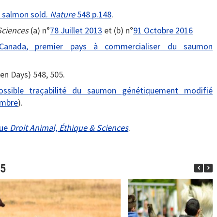
c salmon sold.
Nature
548 p.148
.
Sciences
(a) n°
78 Juillet 2013
et (b) n°
91 Octobre 2016
Canada, premier pays à commercialiser du saumon
en Days) 548, 505.
ossible traçabilité du saumon génétiquement modifié
embre
).
vue
Droit Animal, Éthique & Sciences
.
95