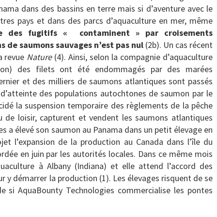
ama dans des bassins en terre mais si d’aventure avec le
tres pays et dans des parcs d’aquaculture en mer, même
e des fugitifs « contaminent » par croisements
s de saumons sauvages n’est pas nul
(2b). Un cas récent
la revue
Nature
(4). Ainsi, selon la compagnie d’aquaculture
ton) des filets ont été endommagés par des marées
rnier et des milliers de saumons atlantiques sont passés
e d’atteinte des populations autochtones de saumon par le
cidé la suspension temporaire des règlements de la pêche
u de loisir, capturent et vendent les saumons atlantiques
es a élevé son saumon au Panama dans un petit élevage en
ojet l’expansion de la production au Canada dans l’île du
ordée en juin par les autorités locales. Dans ce même mois
aculture à Albany (Indiana) et elle attend l’accord des
 y démarrer la production (1). Les élevages risquent de se
de si AquaBounty Technologies commercialise les pontes