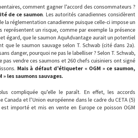
ementaires, comment gagner l’accord des consommateurs ?
ilité de ce saumon
. Les autorités canadiennes considèrent
d de la réglementation canadienne puisque celle-ci impose un
ls représentent un risque, comme par exemple la présence
 cet égard, que le saumon AquAdvantage aurait un potentiel
nt que le saumon sauvage selon T. Schwab (cité dans 2a).
ans danger, pourquoi ne pas le labelliser ? Selon T. Schwab,
 pas vendre ces saumons et 260 chefs cuisiniers ont signé
oissons.
Mais à défaut d’étiqueter « OGM » ce saumon,
M » les saumons sauvages.
lus compliquée qu’elle le paraît. En effet, les accords
 Canada et l’Union européenne dans le cadre du CETA (5)
si est importé et mis en vente en Europe ce poisson OGM