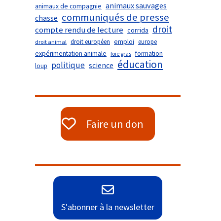
animaux sauvages
animaux de compagnie
communiqués de presse
chasse
droit
compte rendu de lecture
corrida
droit européen
emploi
europe
droit animal
expérimentation animale
formation
foie gras
éducation
politique
science
loup
Faire un don
S'abonner à la newsletter