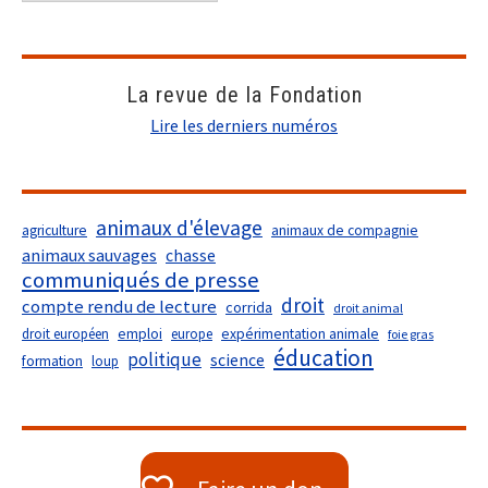
La revue de la Fondation
Lire les derniers numéros
animaux d'élevage
agriculture
animaux de compagnie
animaux sauvages
chasse
communiqués de presse
droit
compte rendu de lecture
corrida
droit animal
droit européen
emploi
europe
expérimentation animale
foie gras
éducation
politique
science
formation
loup