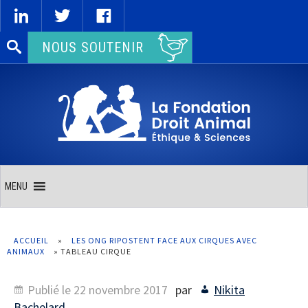
Rechercher :
NOUS SOUTENIR
MENU
ACCUEIL
»
LES ONG RIPOSTENT FACE AUX CIRQUES AVEC
ANIMAUX
»
TABLEAU CIRQUE
Publié le
22 novembre 2017
par
Nikita
Bachelard