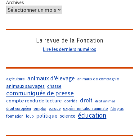
Archives
La revue de la Fondation
Lire les derniers numéros
animaux d'élevage
agriculture
animaux de compagnie
animaux sauvages
chasse
communiqués de presse
droit
compte rendu de lecture
corrida
droit animal
droit européen
emploi
europe
expérimentation animale
foie gras
éducation
politique
science
formation
loup