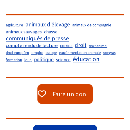
animaux d'élevage
agriculture
animaux de compagnie
animaux sauvages
chasse
communiqués de presse
droit
compte rendu de lecture
corrida
droit animal
droit européen
emploi
europe
expérimentation animale
foie gras
éducation
politique
science
formation
loup
Faire un don