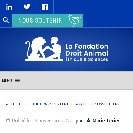
Rechercher :
NOUS SOUTENIR
MENU
ACCUEIL
»
FOIE GRAS : L’ENFER DU GAVAGE
»
NEWSLETTERS-1
Publié le
16 novembre 2022
par
Marie Texier