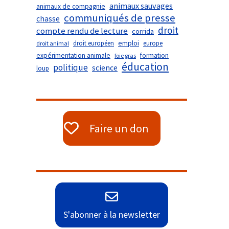
animaux sauvages
animaux de compagnie
communiqués de presse
chasse
droit
compte rendu de lecture
corrida
droit européen
emploi
europe
droit animal
expérimentation animale
formation
foie gras
éducation
politique
science
loup
Faire un don
S'abonner à la newsletter