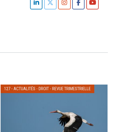
127
-
ACTUALITÉS
-
DROIT
-
REVUE TRIMESTRIELLE