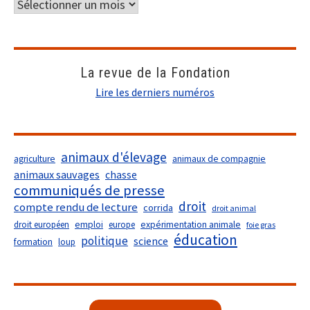
La revue de la Fondation
Lire les derniers numéros
animaux d'élevage
agriculture
animaux de compagnie
animaux sauvages
chasse
communiqués de presse
droit
compte rendu de lecture
corrida
droit animal
droit européen
emploi
europe
expérimentation animale
foie gras
éducation
politique
science
formation
loup