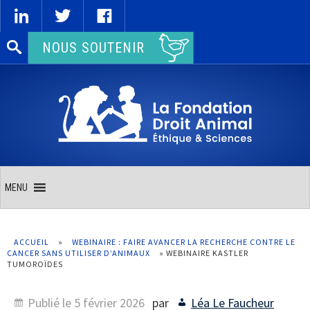
Rechercher :
NOUS SOUTENIR
MENU
ACCUEIL
»
WEBINAIRE : FAIRE AVANCER LA RECHERCHE CONTRE LE
CANCER SANS UTILISER D’ANIMAUX
»
WEBINAIRE KASTLER
TUMOROÏDES
Publié le
5 février 2026
par
Léa Le Faucheur