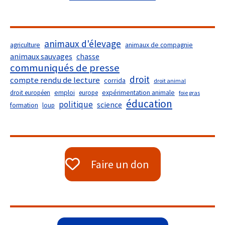
animaux d'élevage
agriculture
animaux de compagnie
animaux sauvages
chasse
communiqués de presse
droit
compte rendu de lecture
corrida
droit animal
droit européen
emploi
europe
expérimentation animale
foie gras
éducation
politique
science
formation
loup
Faire un don