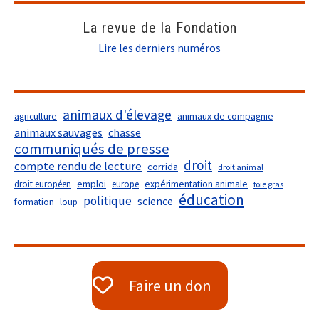
La revue de la Fondation
Lire les derniers numéros
animaux d'élevage
agriculture
animaux de compagnie
animaux sauvages
chasse
communiqués de presse
droit
compte rendu de lecture
corrida
droit animal
droit européen
emploi
europe
expérimentation animale
foie gras
éducation
politique
science
formation
loup
Faire un don